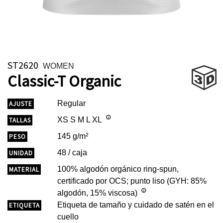
ST2620
WOMEN
Classic-T Organic
Regular
AJUSTE
XS S M L XL
TALLAS
145 g/m²
PESO
48 / caja
UNIDAD
100% algodón orgánico ring-spun,
MATERIAL
certificado por OCS; punto liso (GYH: 85%
algodón, 15% viscosa)
Etiqueta de tamaño y cuidado de satén en el
ETIQUETA
cuello