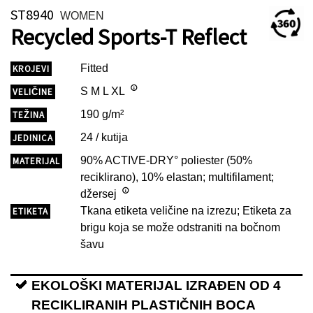
ST8940
WOMEN
Recycled Sports-T Reflect
Fitted
KROJEVI
S M L XL
VELIČINE
190 g/m²
TEŽINA
24 / kutija
JEDINICA
90% ACTIVE-DRY° poliester (50%
MATERIJAL
reciklirano), 10% elastan; multifilament;
džersej
Tkana etiketa veličine na izrezu; Etiketa za
ETIKETA
brigu koja se može odstraniti na bočnom
šavu
EKOLOŠKI MATERIJAL IZRAĐEN OD 4
RECIKLIRANIH PLASTIČNIH BOCA