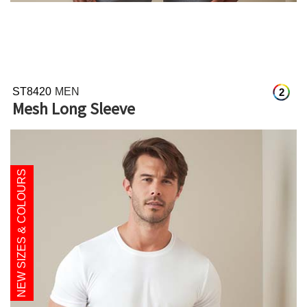
ST8420
MEN
2
Mesh Long Sleeve
NEW SIZES & COLOURS