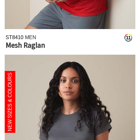
ST8410
MEN
11
Mesh Raglan
NEW SIZES & COLOURS