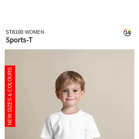
ST8100
WOMEN
14
Sports-T
NEW SIZES & COLOURS