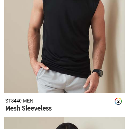
ST8440
MEN
2
Mesh Sleeveless